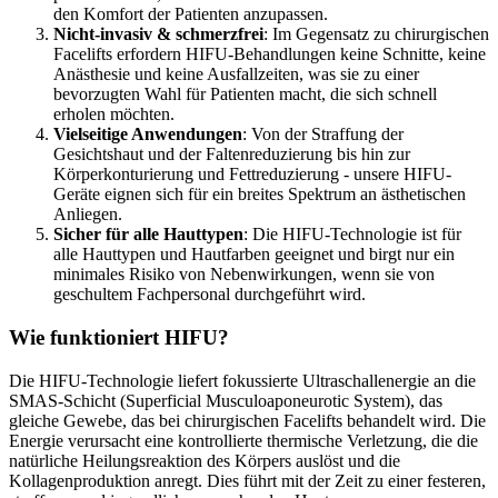
den Komfort der Patienten anzupassen.
Nicht-invasiv & schmerzfrei
: Im Gegensatz zu chirurgischen
Facelifts erfordern HIFU-Behandlungen keine Schnitte, keine
Anästhesie und keine Ausfallzeiten, was sie zu einer
bevorzugten Wahl für Patienten macht, die sich schnell
erholen möchten.
Vielseitige Anwendungen
: Von der Straffung der
Gesichtshaut und der Faltenreduzierung bis hin zur
Körperkonturierung und Fettreduzierung - unsere HIFU-
Geräte eignen sich für ein breites Spektrum an ästhetischen
Anliegen.
Sicher für alle Hauttypen
: Die HIFU-Technologie ist für
alle Hauttypen und Hautfarben geeignet und birgt nur ein
minimales Risiko von Nebenwirkungen, wenn sie von
geschultem Fachpersonal durchgeführt wird.
Wie funktioniert HIFU?
Die HIFU-Technologie liefert fokussierte Ultraschallenergie an die
SMAS-Schicht (Superficial Musculoaponeurotic System), das
gleiche Gewebe, das bei chirurgischen Facelifts behandelt wird. Die
Energie verursacht eine kontrollierte thermische Verletzung, die die
natürliche Heilungsreaktion des Körpers auslöst und die
Kollagenproduktion anregt. Dies führt mit der Zeit zu einer festeren,