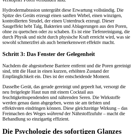
Hydrodermabrasion untergräbt diese Erwartung vollständig. Die
Spitze des Geräts erzeugt einen sanften Wirbel, einen winzigen,
kontrollierten Strudel, der einen Unterdruck erzeugt. Dieser
Saugeffekt hebt Talg, Bakterien und Ablagerungen aus den Poren,
ohne zu quetschen oder zu schaben. Es ist eine Tiefenreinigung, die
durch Physik und nicht durch physische Kraft erreicht wird, was sie
sowohl schmerzfrei als auch bemerkenswert effektiv macht.
Schritt 3: Das Fenster der Gelegenheit
Nachdem die abgestorbene Barriere entfernt und die Poren gereinigt
sind, tritt die Haut in einen kurzen, erhöhten Zustand der
Empfänglichkeit ein. Dies ist der entscheidende Moment.
Dasselbe Gerät, das gerade gereinigt und gepeelt hat, versorgt die
neu freigelegte Haut nun mit einem Cocktail aus
feuchtigkeitsspendenden und nährenden Seren. Die Wirkstoffe
werden genau dann abgegeben, wenn sie am tiefsten und
effektivsten eindringen können. Diese gleichzeitige Wirkung – das
Freimachen des Weges
während
der Nährstoffzufuhr – macht die
Behandlung so einzigartig effizient.
Die Psychologie des sofortigen Glanzes