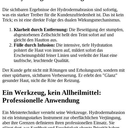
Die sichtbaren Ergebnisse der Hydrodermabrasion sind sofortig,
was ein starker Treiber für die Kundenzufriedenheit ist. Das ist kein
Trick; es ist eine direkte Folge des dualen Wirkungsmechanismus.
Klarheit durch Entfernung:
Die Beseitigung der stumpfen,
abgestorbenen Zellschicht hellt den Teint sofort auf und
gleicht den Hautton aus.
Fülle durch Infusion:
Die intensive, tiefe Hydratation
polstert die Haut von innen auf, mildert sofort das
Erscheinungsbild feiner Linien und verleiht der Haut eine
taufrische, leuchtende Qualität.
Der Kunde geht nicht mit Rötungen und Erholungszeit, sondern mit
einer spürbaren, sichtbaren Verbesserung. Er erlebt den "Glanz"
gesunder Haut, nicht die Röte der Reizung.
Ein Werkzeug, kein Allheilmittel:
Professionelle Anwendung
Ein Meistertechniker versteht seine Werkzeuge. Hydrodermabrasion
ist ein leistungsstarkes Instrument zur oberflächlichen Verjüngung,
aber ihre Grenzen definieren ihren professionellen Einsatz. Sie
glänzt dort, wo Sanftheit und Feuchtigkeit oberste Priorität haben.