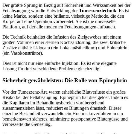
Der größte Sprung in Bezug auf Sicherheit und Wirksamkeit bei der
Fettabsaugung war die Entwicklung der
Tumeszenztechnik
. Es ist
keine Marke, sondern eine brillante, vielseitige Methode, die den
Körper auf eine Operation vorbereitet. Sie ist die universelle
Plattform, auf der alle modernen Fettabsaugungen aufbauen.
Die Technik beinhaltet die Infusion des Zielgewebes mit einem
großen Volumen einer sterilen Kochsalzlösung, die zwei kritische
Zusätze enthält: Lidocain (ein Lokalanästhetikum) und Epinephrin
(ein Vasokonstriktor).
Dies ist nicht nur eine einfache Injektion. Es ist eine elegante
Lösung für drei verschiedene Probleme gleichzeitig.
Sicherheit gewährleisten: Die Rolle von Epinephrin
Vor der Tumeszenz-Ära waren erhebliche Blutverluste ein großes
Risiko bei der Fettabsaugung. Epinephrin hat dies gelöst. Indem es
die Kapillaren im Behandlungsbereich vorübergehend
zusammenziehen lässt, reduziert es Blutungen drastisch. Dieser
einzelne Bestandteil verwandelte ein Hochrisikoverfahren in ein
bemerkenswert sicheres, minimierte postoperative Blutergüsse und
verbesserte die Genesung.