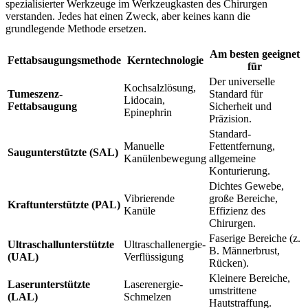
spezialisierter Werkzeuge im Werkzeugkasten des Chirurgen
verstanden. Jedes hat einen Zweck, aber keines kann die
grundlegende Methode ersetzen.
Am besten geeignet
Fettabsaugungsmethode
Kerntechnologie
für
Der universelle
Kochsalzlösung,
Tumeszenz-
Standard für
Lidocain,
Fettabsaugung
Sicherheit und
Epinephrin
Präzision.
Standard-
Manuelle
Fettentfernung,
Saugunterstützte (SAL)
Kanülenbewegung
allgemeine
Konturierung.
Dichtes Gewebe,
Vibrierende
große Bereiche,
Kraftunterstützte (PAL)
Kanüle
Effizienz des
Chirurgen.
Faserige Bereiche (z.
Ultraschallunterstützte
Ultraschallenergie-
B. Männerbrust,
(UAL)
Verflüssigung
Rücken).
Kleinere Bereiche,
Laserunterstützte
Laserenergie-
umstrittene
(LAL)
Schmelzen
Hautstraffung.